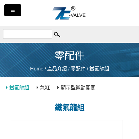
零配件
Home
/
產品介紹
/
零配件
/
鐵氟龍組
鐵氟龍組
氣缸
顯示型微動開關
鐵氟龍組