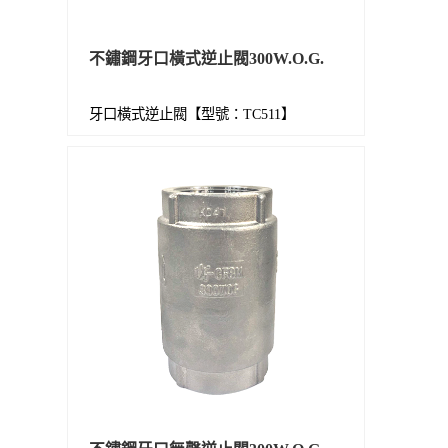
不鏽鋼牙口橫式逆止閥300W.O.G.
牙口橫式逆止閥【型號：TC511】