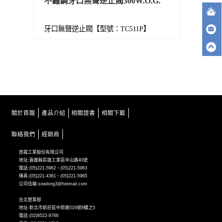
不鏽鋼牙口無聲逆止閥300W.O.G.
牙口無聲逆止閥【型號：TC511P】
關於首龍
產品介紹
相關證書
相關下載
聯絡我們
經銷商
首龍工業股份有限公司
地址:嘉義縣民雄工業區中山路40號
電話:(05)221-5962、(05)221-5963
傳真:(05)221-4361、(05)221-5965
公司信箱:sowlong3@hotmail.com
台北營業部
地址:新北市新莊區中原路516號8樓之5
電話:(02)8522-9766