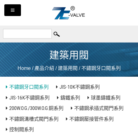
建築用閥
Home
/
產品介紹
/
建築用閥
/
不鏽鋼牙口閥系列
不鏽鋼牙口閥系列
JIS-10K不鏽鋼系列
JIS-16K不鏽鋼系列
鑄鐵系列
球墨鑄鐵系列
200W.O.G./300W.O.G.銅系列
不鏽鋼承插式閥門系列
不鏽鋼溝槽式閥門系列
不鏽鋼壓接管件系列
控制閥系列