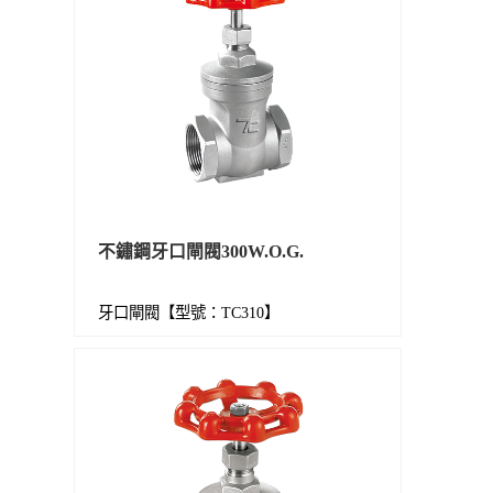
不鏽鋼牙口閘閥300W.O.G.
牙口閘閥【型號：TC310】