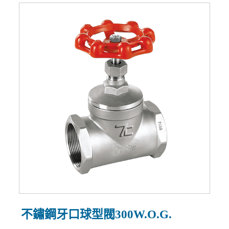
不鏽鋼牙口球型閥300W.O.G.