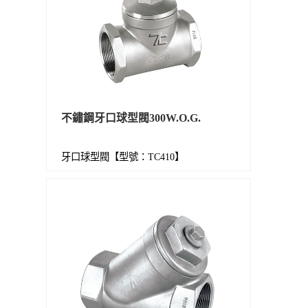
不鏽鋼牙口球型閥300W.O.G.
牙口球型閥【型號：TC410】