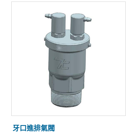
牙口進排氣閥