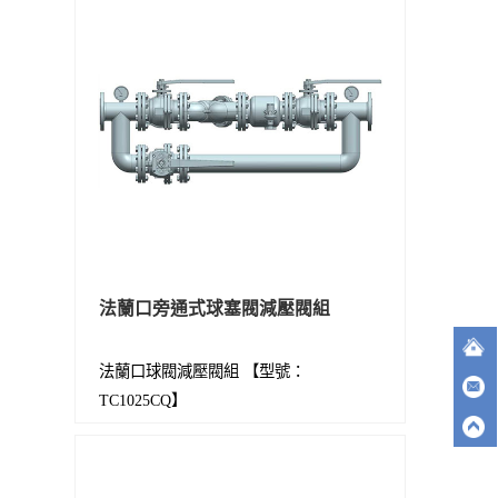
法蘭口旁通式球塞閥減壓閥組
法蘭口球閥減壓閥組 【型號：
TC1025CQ】