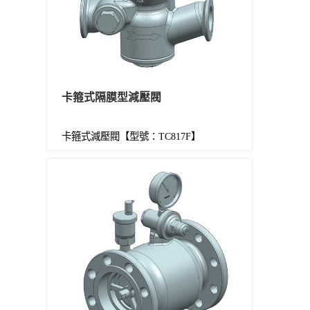
卡箍式隔膜型減壓閥
卡箍式減壓閥【型號：TC817F】