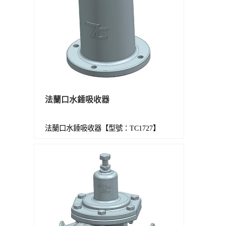
法蘭口水錘吸收器
法蘭口水錘吸收器【型號：TC1727】