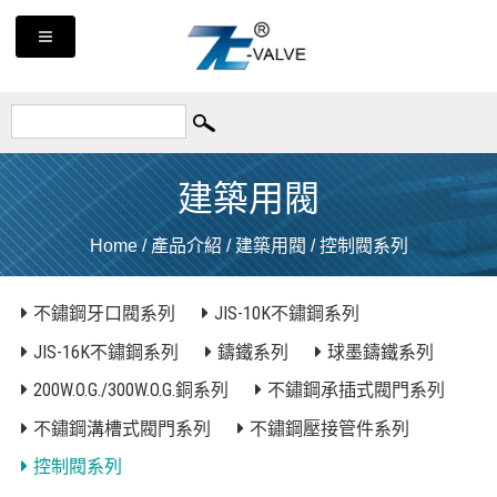
建築用閥
Home
/
產品介紹
/
建築用閥
/
控制閥系列
不鏽鋼牙口閥系列
JIS-10K不鏽鋼系列
JIS-16K不鏽鋼系列
鑄鐵系列
球墨鑄鐵系列
200W.O.G./300W.O.G.銅系列
不鏽鋼承插式閥門系列
不鏽鋼溝槽式閥門系列
不鏽鋼壓接管件系列
控制閥系列