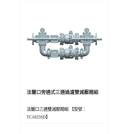
法蘭口旁通式三通過濾雙減壓閥組
法蘭口三通雙減壓閥組 【型號：
TC1025SD】