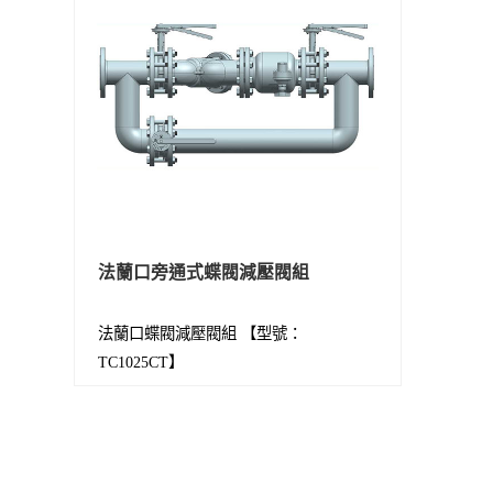
法蘭口旁通式蝶閥減壓閥組
法蘭口蝶閥減壓閥組 【型號：
TC1025CT】