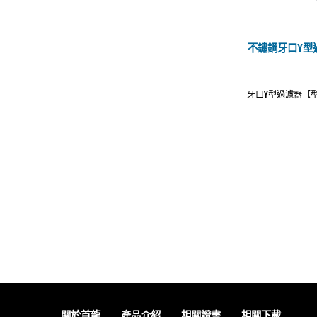
不鏽鋼牙口Y型過濾
牙口Y型過濾器【型號
關於首龍
產品介紹
相關證書
相關下載