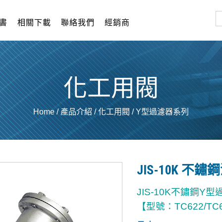
書
相關下載
聯絡我們
經銷商
化工用閥
Home
/
產品介紹
/
化工用閥
/
Y型過濾器系列
JIS-10K 
JIS-10K不鏽鋼Y
【型號：TC622/TC