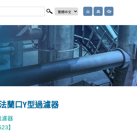
不鏽鋼法蘭口Y型過濾器
型過濾器
623】