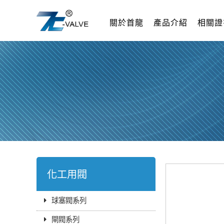
關於首龍
產品介紹
相關證
化工用閥
球塞閥系列
閘閥系列