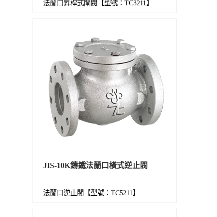
法蘭口昇桿式閘閥【型號：TC3211】
JIS-10K鑄鐵法蘭口橫式逆止閥
法蘭口逆止閥【型號：TC5211】