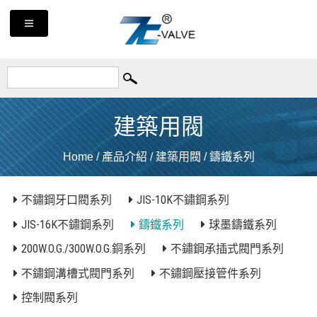
建築用閥
Home
/
產品介紹
/
建築用閥
/
鑄鐵系列
不鏽鋼牙口閥系列
JIS-10K不鏽鋼系列
JIS-16K不鏽鋼系列
鑄鐵系列
球墨鑄鐵系列
200W.O.G./300W.O.G.銅系列
不鏽鋼承插式閥門系列
不鏽鋼溝槽式閥門系列
不鏽鋼壓接管件系列
控制閥系列