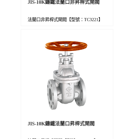
JIS-10K鑄鐵法蘭口非昇桿式閘閥
法蘭口非昇桿式閘閥【型號：TC3221】
JIS-10K鑄鐵法蘭口昇桿式閘閥