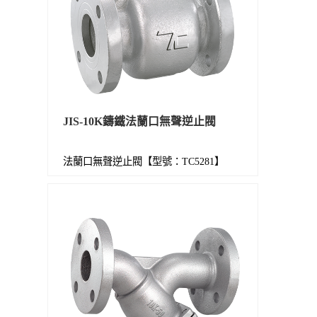
JIS-10K鑄鐵法蘭口無聲逆止閥
法蘭口無聲逆止閥【型號：TC5281】