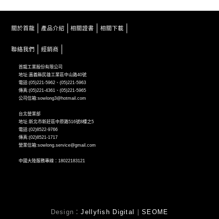
關於首龍
產品介紹
相關證書
相關下載
聯絡我們
經銷商
首龍工業股份有限公司
地址:嘉義縣民雄工業區中山路40號
電話:(05)221-5962、(05)221-5963
傳真:(05)221-4361、(05)221-5965
公司信箱:sowlong3@hotmail.com
台北營業部
地址:新北市新莊區中原路516號8樓之5
電話:(02)8522-9766
傳真:(02)8521-1717
營業信箱:sowlong.service@gmail.com
中國大陸服務專線：18022183121
Design：
Jellyfish Digital
|
SEOME