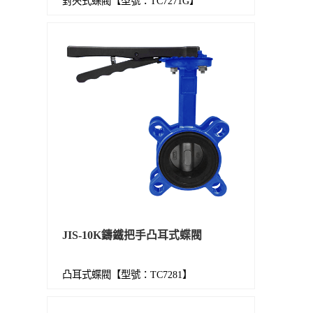
對夾式蝶閥【型號：TC7271G】
JIS-10K鑄鐵把手凸耳式蝶閥
凸耳式蝶閥【型號：TC7281】