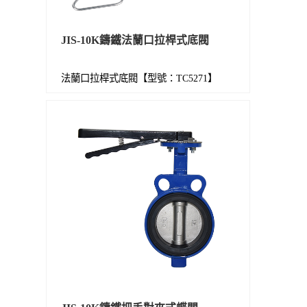
JIS-10K鑄鐵法蘭口拉桿式底閥
法蘭口拉桿式底閥【型號：TC5271】