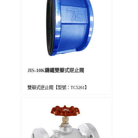
JIS-10K鑄鐵雙瓣式逆止閥
雙瓣式逆止閥【型號：TC5261】