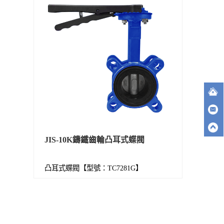
JIS-10K鑄鐵齒輪凸耳式蝶閥
凸耳式蝶閥【型號：TC7281G】