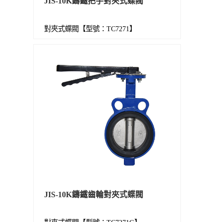
JIS-10K鑄鐵把手對夾式蝶閥
對夾式蝶閥【型號：TC7271】
JIS-10K鑄鐵齒輪對夾式蝶閥