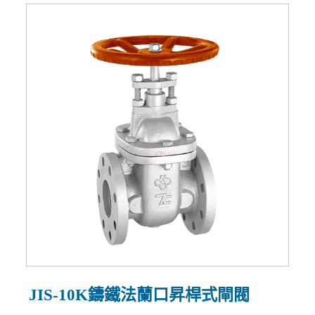
JIS-10K鑄鐵法蘭口昇桿式閘閥