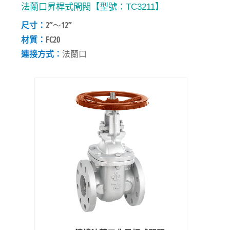
法蘭口昇桿式閘閥【型號：TC3211】
尺寸：
2”～12”
材質：
FC20
連接方式：
法蘭口