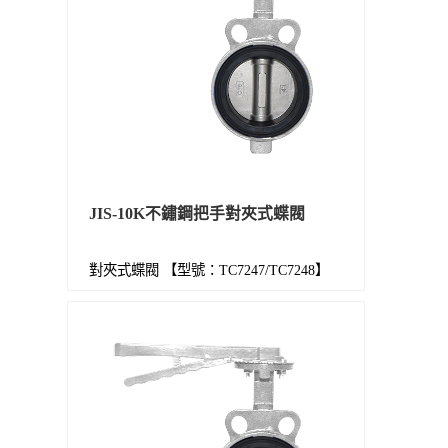
JIS-10K不鏽鋼把手對夾式蝶閥
對夾式蝶閥 【型號：TC7247/TC7248】