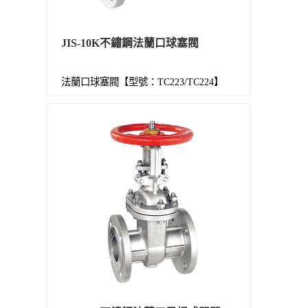
JIS-10K不鏽鋼法蘭口球塞閥
法蘭口球塞閥【型號：TC223/TC224】