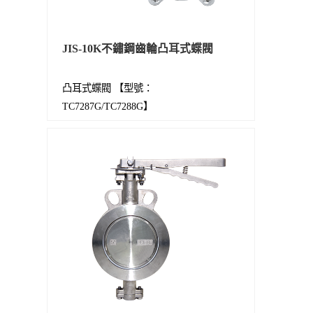
JIS-10K不鏽鋼齒輪凸耳式蝶閥
凸耳式蝶閥 【型號：
TC7287G/TC7288G】