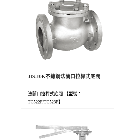
JIS-10K不鏽鋼法蘭口拉桿式底閥
法蘭口拉桿式底閥 【型號：
TC522F/TC523F】