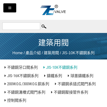
建築用閥
Home
/
產品介紹
/
建築用閥
/
JIS-10K不鏽鋼系列
不鏽鋼牙口閥系列
JIS-10K不鏽鋼系列
JIS-16K不鏽鋼系列
鑄鐵系列
球墨鑄鐵系列
200W.O.G./300W.O.G.銅系列
不鏽鋼承插式閥門系列
不鏽鋼溝槽式閥門系列
不鏽鋼壓接管件系列
控制閥系列