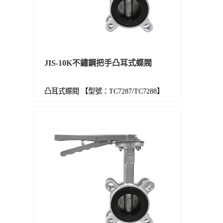
JIS-10K不鏽鋼把手凸耳式蝶閥
凸耳式蝶閥 【型號：TC7287/TC7288】