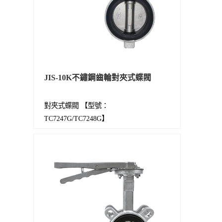
JIS-10K不鏽鋼齒輪對夾式蝶閥
對夾式蝶閥 【型號：
TC7247G/TC7248G】