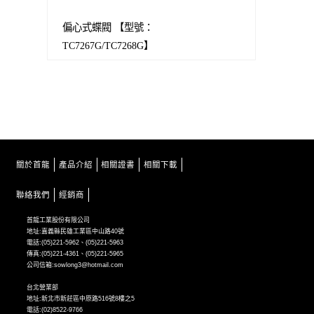
偏心式蝶閥 【型號：
TC7267G/TC7268G】
關於首龍
產品介紹
相關證書
相關下載
聯絡我們
經銷商
首龍工業股份有限公司
地址:嘉義縣民雄工業區中山路40號
電話:(05)221-5962、(05)221-5963
傳真:(05)221-4361、(05)221-5965
公司信箱:sowlong3@hotmail.com
台北營業部
地址:新北市新莊區中原路516號8樓之5
電話:(02)8522-9766