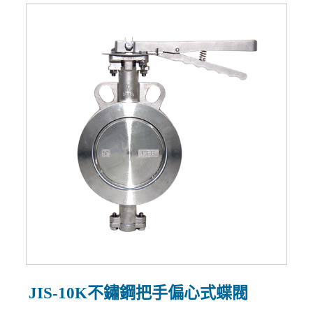
JIS-10K不鏽鋼把手偏心式蝶閥