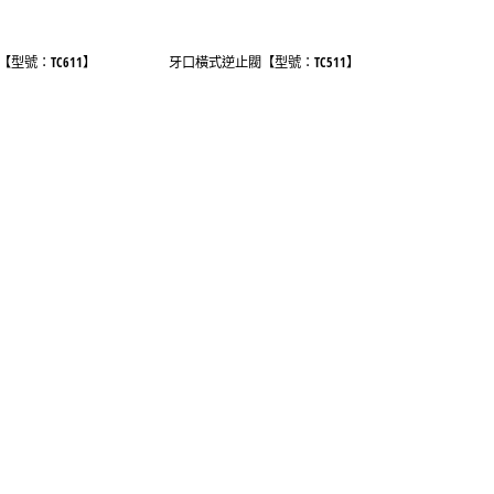
型號：TC611】
牙口橫式逆止閥【型號：TC511】