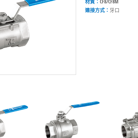
材質：
CF8/CF8M
連接方式：
牙口