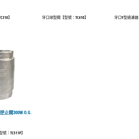
310】
牙口球型閥【型號：TC410】
牙口Y型過濾器【
閥300W.O.G.
號：TC511P】