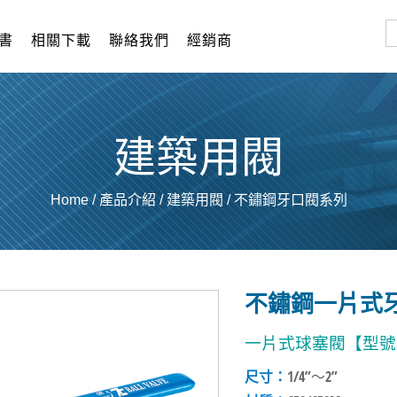
書
相關下載
聯絡我們
經銷商
建築用閥
Home
/
產品介紹
/
建築用閥
/
不鏽鋼牙口閥系列
不鏽鋼一片式牙口
一片式球塞閥【型號：
尺寸：
1/4”～2”