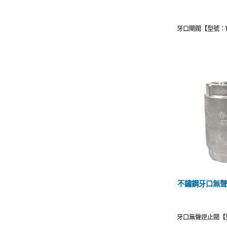
牙口閘閥【型號：TC
不鏽鋼牙口無聲逆止
牙口無聲逆止閥【型