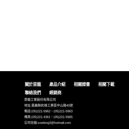
關於首龍
產品介紹
相關證書
相關下載
聯絡我們
經銷商
首龍工業股份有限公司
地址:嘉義縣民雄工業區中山路40號
電話:(05)221-5962、(05)221-5963
傳真:(05)221-4361、(05)221-5965
公司信箱:sowlong3@hotmail.com