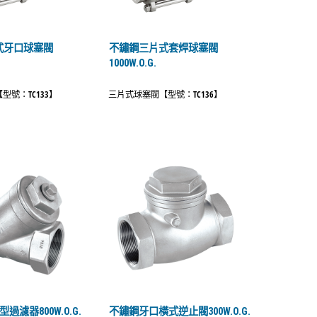
式牙口球塞閥
不鏽鋼三片式套焊球塞閥
1000W.O.G.
型號：TC133】
三片式球塞閥【型號：TC136】
過濾器800W.O.G.
不鏽鋼牙口橫式逆止閥300W.O.G.