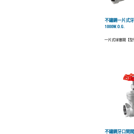
不鏽鋼一片式
1000W.O.G.
一片式球塞閥【型號
不鏽鋼牙口閘閥30