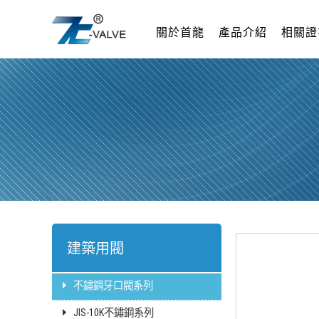
關於首龍
產品介紹
相關證
建築用閥
不鏽鋼牙口閥系列
JIS-10K不鏽鋼系列