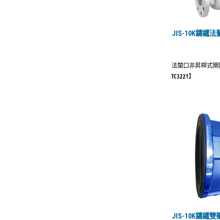
JIS-10K鑄
法蘭口非昇桿式閘
TC3221】
JIS-10K鑄鐵