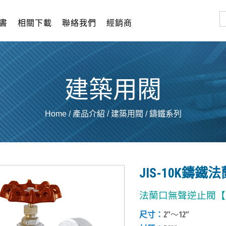
書
相關下載
聯絡我們
經銷商
建築用閥
Home
/
產品介紹
/
建築用閥
/
鑄鐵系列
JIS-10K鑄
法蘭口無聲逆止閥【型
尺寸：
2”～12”