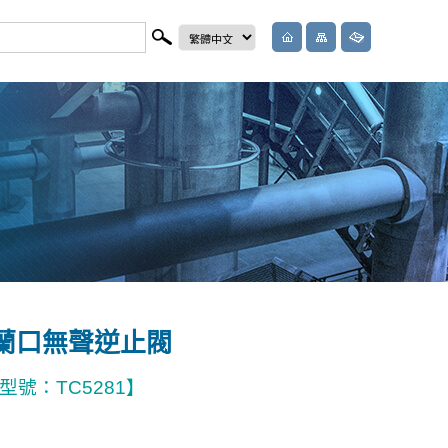
鐵法蘭口無聲逆止閥
號：TC5281】