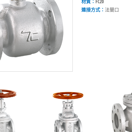
材質：
FC20
連接方式：
法蘭口