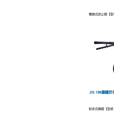
雙瓣式逆止閥【型號：
JIS-10K鑄
對夾式蝶閥【型號：T