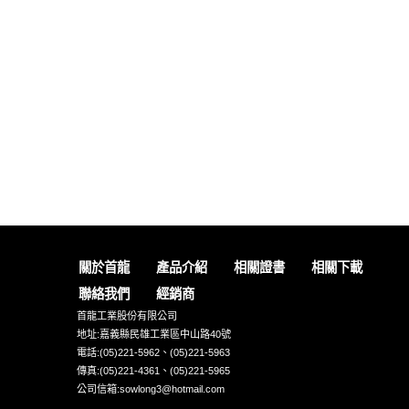
關於首龍
產品介紹
相關證書
相關下載
聯絡我們
經銷商
首龍工業股份有限公司
地址:嘉義縣民雄工業區中山路40號
電話:(05)221-5962、(05)221-5963
傳真:(05)221-4361、(05)221-5965
公司信箱:sowlong3@hotmail.com