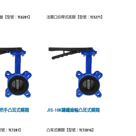
【型號：TC6201】
法蘭口拉桿式底閥【型號：TC5271】
鑄鐵把手凸耳式蝶閥
JIS-10K鑄鐵齒輪凸耳式蝶閥
：TC7281】
凸耳式蝶閥【型號：TC7281G】