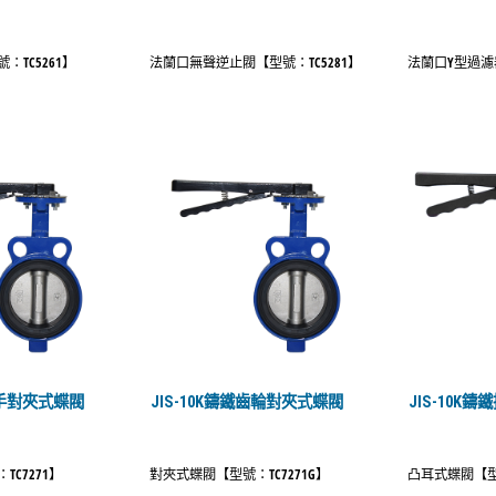
TC5261】
法蘭口無聲逆止閥【型號：TC5281】
法蘭口Y型過濾器
鐵把手對夾式蝶閥
JIS-10K鑄鐵齒輪對夾式蝶閥
JIS-10K
C7271】
對夾式蝶閥【型號：TC7271G】
凸耳式蝶閥【型號