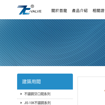
關於首龍
產品介紹
相關證
建築用閥
不鏽鋼牙口閥系列
JIS-10K不鏽鋼系列