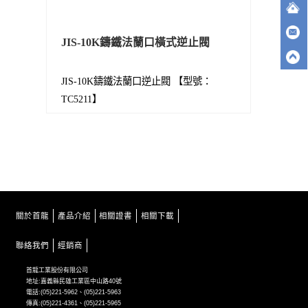
JIS-10K鑄鐵法蘭口橫式逆止閥
JIS-10K鑄鐵法蘭口逆止閥 【型號：
TC5211】
關於首龍
產品介紹
相關證書
相關下載
聯絡我們
經銷商
首龍工業股份有限公司
地址:嘉義縣民雄工業區中山路40號
電話:(05)221-5962、(05)221-5963
傳真:(05)221-4361、(05)221-5965