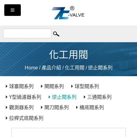
化工用閥
Home
/
產品介紹
/
化工用閥
/
逆止閥系列
球塞閥系列
閘閥系列
球型閥系列
Y型過濾器系列
逆止閥系列
三通閥系列
觀測器系列
閘刀閥系列
桶底閥系列
拉桿式底閥系列