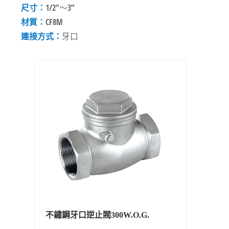
尺寸：
1/2”～3”
材質：
CF8M
連接方式：
牙口
不鏽鋼牙口逆止閥300W.O.G.