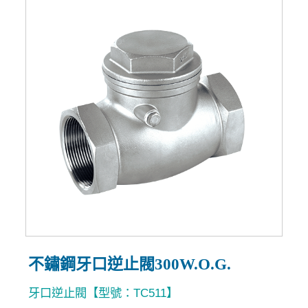
不鏽鋼牙口逆止閥300W.O.G.
牙口逆止閥【型號：TC511】