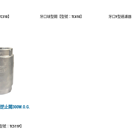
310】
牙口球型閥【型號：TC410】
牙口Y型過濾器【
閥300W.O.G.
號：TC511P】