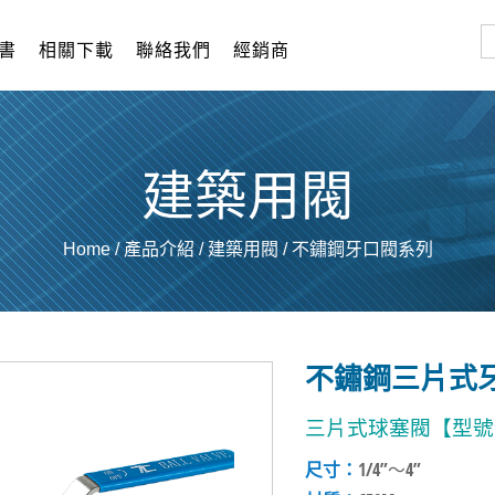
書
相關下載
聯絡我們
經銷商
建築用閥
Home
/
產品介紹
/
建築用閥
/
不鏽鋼牙口閥系列
不鏽鋼三片式牙口
三片式球塞閥【型號：
尺寸：
1/4”～4”