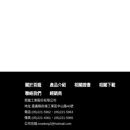
關於首龍
產品介紹
相關證書
相關下載
聯絡我們
經銷商
首龍工業股份有限公司
地址:嘉義縣民雄工業區中山路40號
電話:(05)221-5962、(05)221-5963
傳真:(05)221-4361、(05)221-5965
公司信箱:sowlong3@hotmail.com