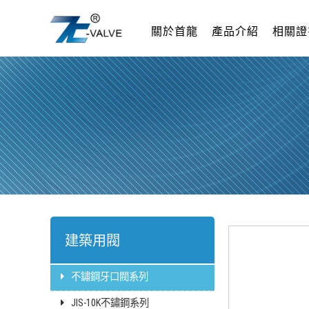
關於首龍
產品介紹
相關證
建築用閥
不鏽鋼牙口閥系列
JIS-10K不鏽鋼系列