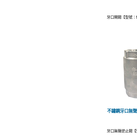
牙口閘閥【型號：TC
不鏽鋼牙口無聲逆止
牙口無聲逆止閥【型