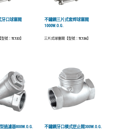
式牙口球塞閥
不鏽鋼三片式套焊球塞閥
1000W.O.G.
型號：TC133】
三片式球塞閥【型號：TC136】
過濾器800W.O.G.
不鏽鋼牙口橫式逆止閥300W.O.G.