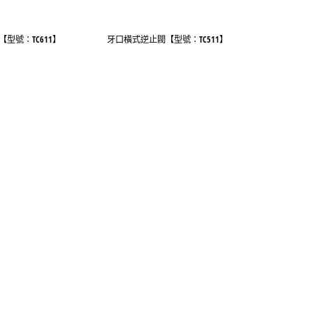
型號：TC611】
牙口橫式逆止閥【型號：TC511】