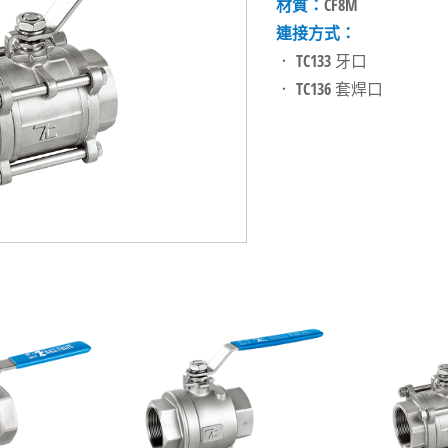
材質：
CF8M
連接方式：
． TC133 牙口
． TC136 套焊口