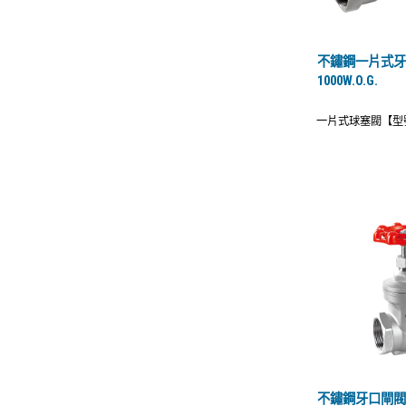
不鏽鋼一片式
1000W.O.G.
一片式球塞閥【型號
不鏽鋼牙口閘閥30