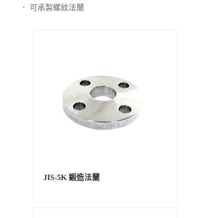
． 可承製螺紋法蘭
JIS-5K 鍛造法蘭