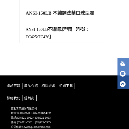
ANSI-150LB 不鏽鋼法蘭口球型閥
ANSI-150LB不鏽鋼球型閥 【型號：
TC425/TC426】
關於首龍
產品介紹
相關證書
相關下載
聯絡我們
經銷商
首龍工業股份有限公司
地址:嘉義縣民雄工業區中山路40號
電話:(05)221-5962、(05)221-5963
傳真:(05)221-4361、(05)221-5965
公司信箱:sowlong3@hotmail.com