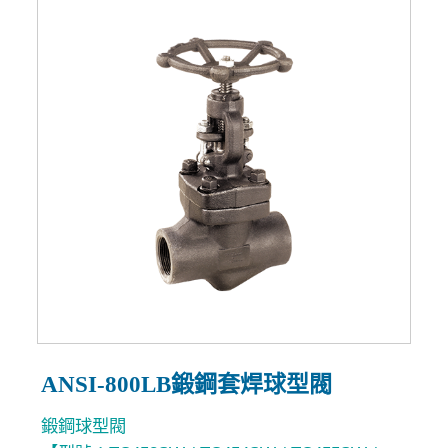
ANSI-800LB鍛鋼套焊球型閥
鍛鋼球型閥