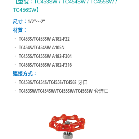
【型號：TC453SW / TC454SW / TC455SW /
TC456SW】
尺寸：
1/2”～2”
材質：
． TC453S/TC453SW A182-F22
． TC454S/TC454SW A105N
． TC455S/TC455SW A182-F304
． TC456S/TC456SW A182-F316
連接方式：
． TC453S/TC454S/TC455S/TC456S 牙口
． TC453SW/TC454SW/TC455SW/TC456SW 套焊口