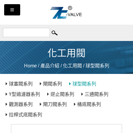
化工用閥
Home
/
產品介紹
/
化工用閥
/
球型閥系列
球塞閥系列
閘閥系列
球型閥系列
Y型過濾器系列
逆止閥系列
三通閥系列
觀測器系列
閘刀閥系列
桶底閥系列
拉桿式底閥系列