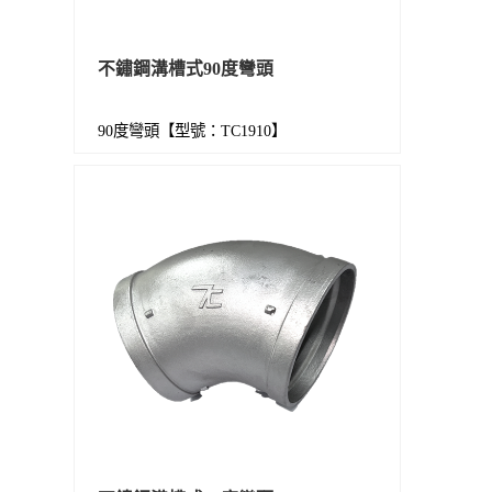
不鏽鋼溝槽式90度彎頭
90度彎頭【型號：TC1910】