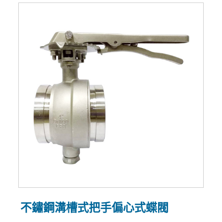
不鏽鋼溝槽式把手偏心式蝶閥