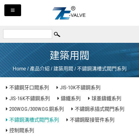
建築用閥
Home
/
產品介紹
/
建築用閥
/
不鏽鋼溝槽式閥門系列
不鏽鋼牙口閥系列
JIS-10K不鏽鋼系列
JIS-16K不鏽鋼系列
鑄鐵系列
球墨鑄鐵系列
200W.O.G./300W.O.G.銅系列
不鏽鋼承插式閥門系列
不鏽鋼溝槽式閥門系列
不鏽鋼壓接管件系列
控制閥系列