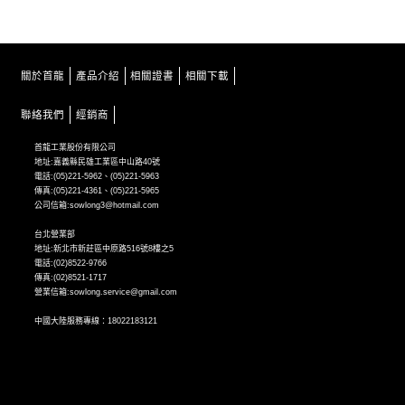
關於首龍
產品介紹
相關證書
相關下載
聯絡我們
經銷商
首龍工業股份有限公司
地址:嘉義縣民雄工業區中山路40號
電話:(05)221-5962、(05)221-5963
傳真:(05)221-4361、(05)221-5965
公司信箱:sowlong3@hotmail.com
台北營業部
地址:新北市新莊區中原路516號8樓之5
電話:(02)8522-9766
傳真:(02)8521-1717
營業信箱:sowlong.service@gmail.com
中國大陸服務專線：18022183121