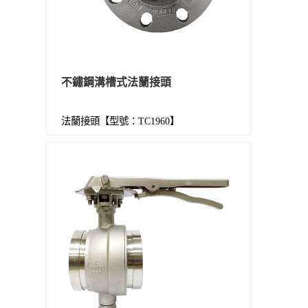
不鏽鋼溝槽式法蘭接頭
法蘭接頭【型號：TC1960】