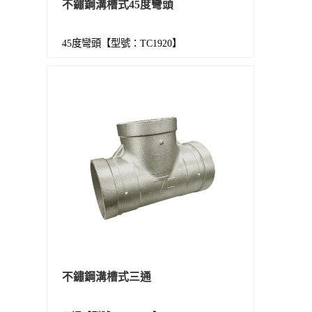
不鏽鋼溝槽式45度彎頭
45度彎頭【型號：TC1920】
不鏽鋼溝槽式三通