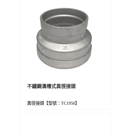
不鏽鋼溝槽式異徑接頭
異徑接頭【型號：TC1950】