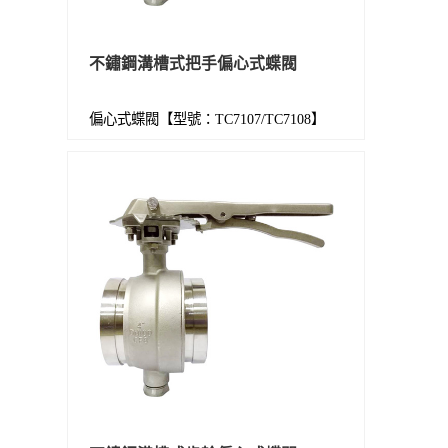
不鏽鋼溝槽式把手偏心式蝶閥
偏心式蝶閥【型號：TC7107/TC7108】