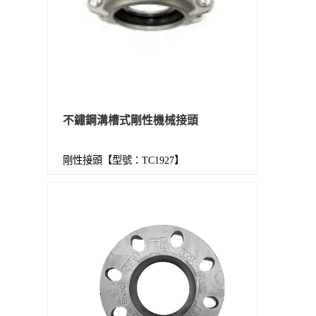
不鏽鋼溝槽式剛性機械接頭
剛性接頭【型號：TC1927】