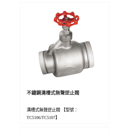
不鏽鋼溝槽式無聲逆止閥
溝槽式無聲逆止閥 【型號：
TC5106/TC5107】