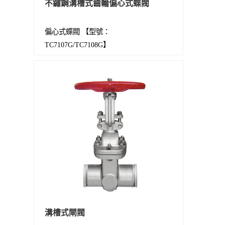
不鏽鋼溝槽式齒輪偏心式蝶閥
偏心式蝶閥 【型號：
TC7107G/TC7108G】
溝槽式閘閥