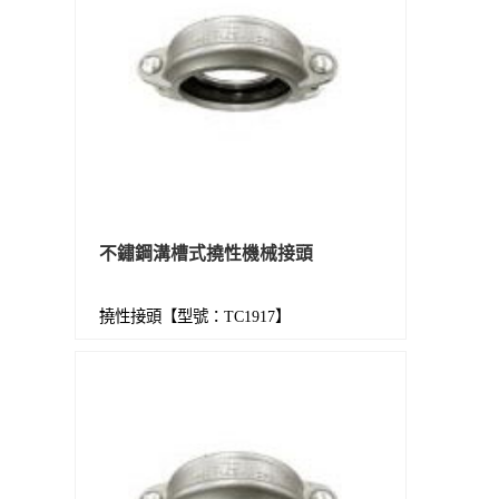
不鏽鋼溝槽式撓性機械接頭
撓性接頭【型號：TC1917】