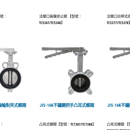
型號：
法蘭口無聲逆止閥 【型號：
法蘭口拉桿式底
TC5347/TC5348】
TC5377/TC537
鏽鋼齒輪對夾式蝶閥
JIS-16K不鏽鋼把手凸耳式蝶閥
JIS-16K
號：
凸耳式蝶閥【型號：TC7387/TC7388】
凸耳式蝶閥 【