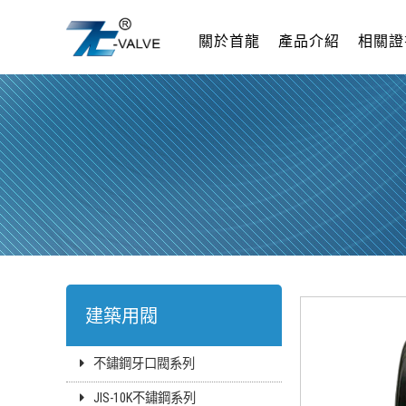
關於首龍
產品介紹
相關證
建築用閥
不鏽鋼牙口閥系列
JIS-10K不鏽鋼系列