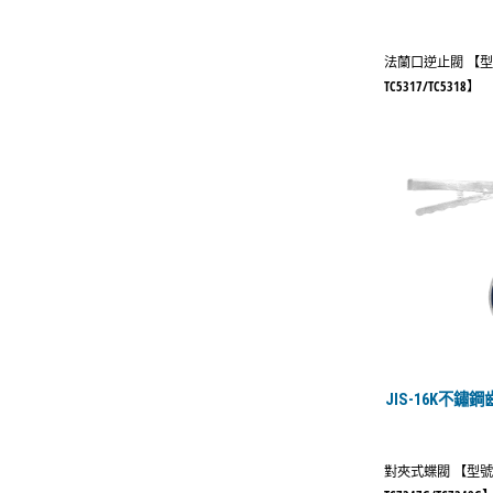
法蘭口逆止閥 【
TC5317/TC5318】
JIS-16K不
對夾式蝶閥 【型