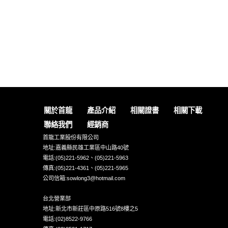
關於首龍
產品介紹
相關證書
相關下載
聯絡我們
經銷商
首龍工業股份有限公司
地址:嘉義縣民雄工業區中山路40號
電話:(05)221-5962、(05)221-5963
傳真:(05)221-4361、(05)221-5965
公司信箱:sowlong3@hotmail.com
台北營業部
地址:新北市新莊區中原路516號8樓之5
電話:(02)8522-9766