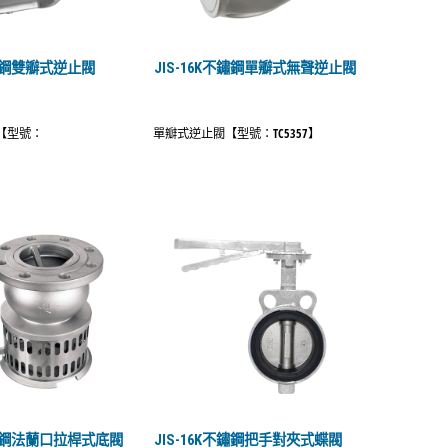
不鏽鋼雙瓣式逆止閥
JIS-16K不鏽鋼單瓣式無聲逆止閥
【型號：
單瓣式逆止閥【型號：TC5357】
8】
不鏽鋼法蘭口拉桿式底閥
JIS-16K不鏽鋼把手對夾式蝶閥