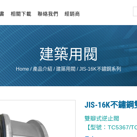
書
相關下載
聯絡我們
經銷商
建築用閥
Home
/
產品介紹
/
建築用閥
/
JIS-16K不鏽鋼系列
JIS-16K不
雙瓣式逆止閥
【型號：TC5367/T