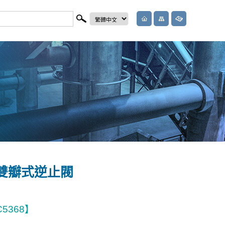
鏽鋼雙瓣式逆止閥
C5368】