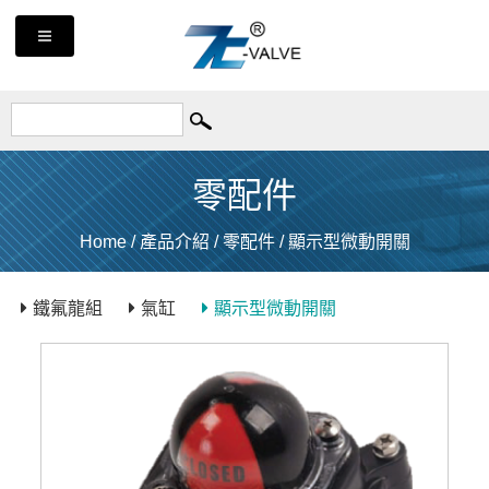
零配件
Home
/
產品介紹
/
零配件
/
顯示型微動開關
鐵氟龍組
氣缸
顯示型微動開關