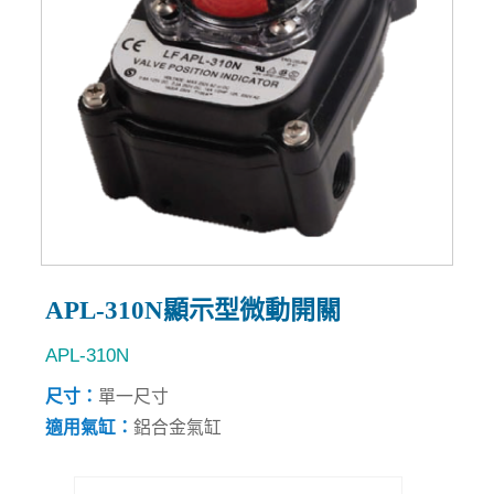
APL-310N顯示型微動開關
APL-310N
尺寸：
單一尺寸
適用氣缸：
鋁合金氣缸