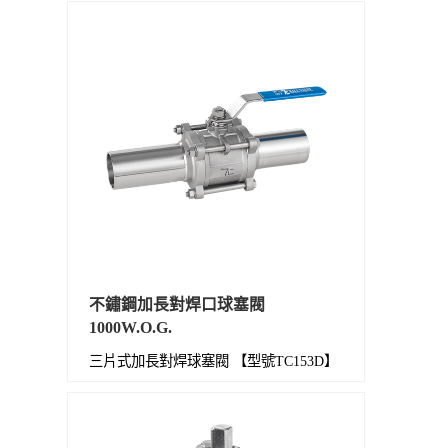
不鏽鋼加長對焊口球塞閥
1000W.O.G.
三片式加長對焊球塞閥 【型號TC153D】