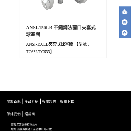
ANSI-150LB 不鏽鋼法蘭口夾套式
球塞閥
ANSI-150LB夾套式球塞閥 【型號：
TC632/TC633】
關於首龍
產品介紹
相關證書
相關下載
聯絡我們
經銷商
首龍工業股份有限公司
地址:嘉義縣民雄工業區中山路40號