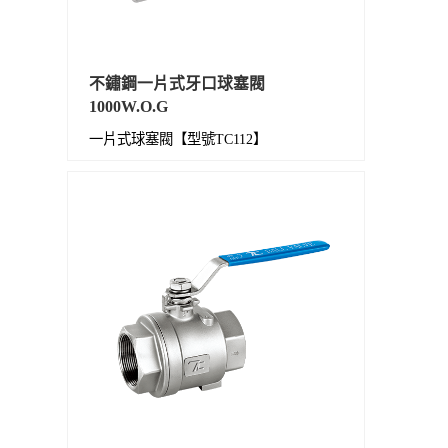
不鏽鋼一片式牙口球塞閥
1000W.O.G
一片式球塞閥【型號TC112】