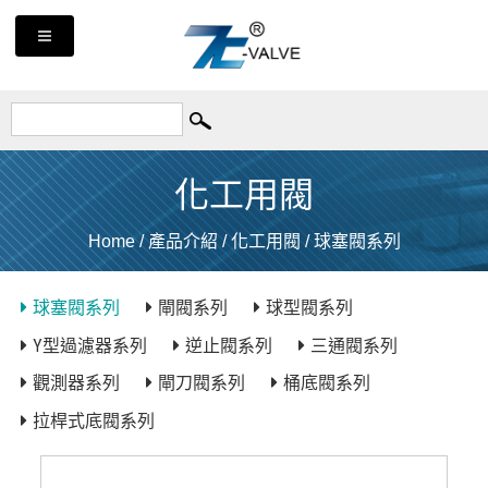
化工用閥
Home
/
產品介紹
/
化工用閥
/
球塞閥系列
球塞閥系列
閘閥系列
球型閥系列
Y型過濾器系列
逆止閥系列
三通閥系列
觀測器系列
閘刀閥系列
桶底閥系列
拉桿式底閥系列