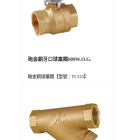
砲金銅牙口球塞閥600W.O.G.
砲金銅球塞閥【型號：TC153】