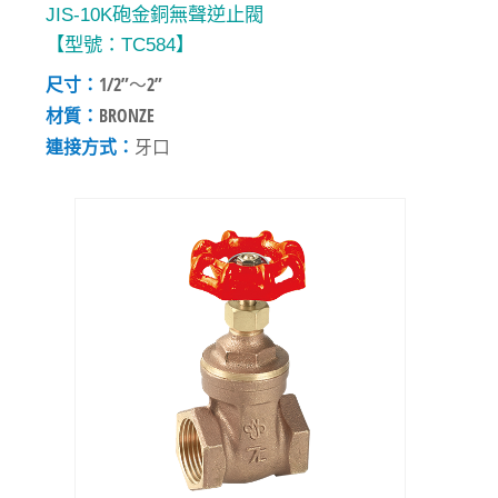
JIS-10K砲金銅無聲逆止閥
【型號：TC584】
尺寸：
1/2”～2”
材質：
BRONZE
連接方式：
牙口