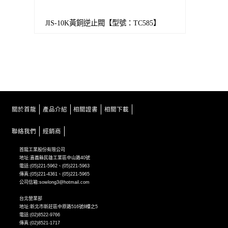
JIS-10K黃銅逆止閥【型號：TC585】
關於首龍
產品介紹
相關證書
相關下載
聯絡我們
經銷商
首龍工業股份有限公司
地址:嘉義縣民雄工業區中山路40號
電話:(05)221-5962、(05)221-5963
傳真:(05)221-4361、(05)221-5965
公司信箱:sowlong3@hotmail.com
台北營業部
地址:新北市新莊區中原路516號8樓之5
電話:(02)8522-9766
傳真:(02)8521-1717