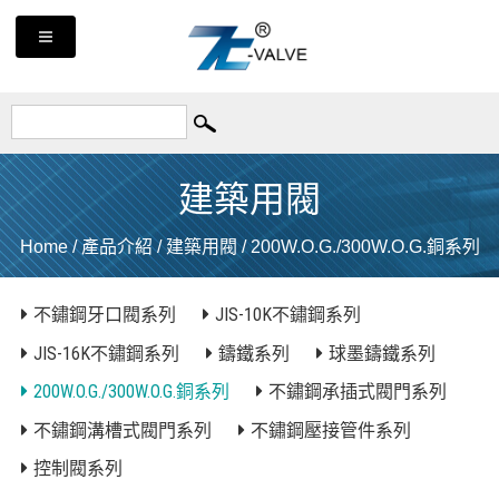
建築用閥
Home
/
產品介紹
/
建築用閥
/
200W.O.G./300W.O.G.銅系列
不鏽鋼牙口閥系列
JIS-10K不鏽鋼系列
JIS-16K不鏽鋼系列
鑄鐵系列
球墨鑄鐵系列
200W.O.G./300W.O.G.銅系列
不鏽鋼承插式閥門系列
不鏽鋼溝槽式閥門系列
不鏽鋼壓接管件系列
控制閥系列