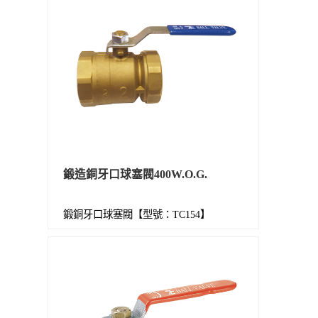
鍛造銅牙口球塞閥400W.O.G.
鍛銅牙口球塞閥【型號：TC154】