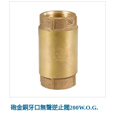
砲金銅牙口無聲逆止閥200W.O.G.