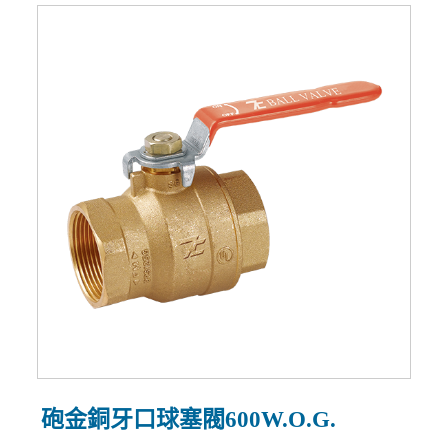
砲金銅牙口球塞閥600W.O.G.