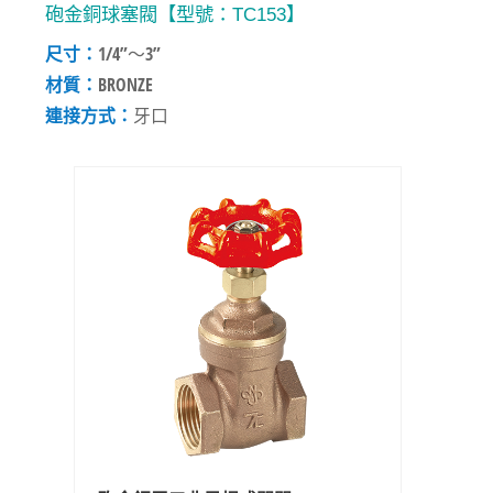
砲金銅球塞閥【型號：TC153】
尺寸：
1/4”～3”
材質：
BRONZE
連接方式：
牙口