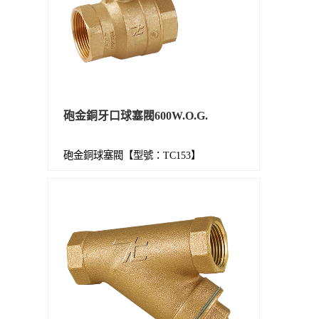
砲金銅牙口球塞閥600W.O.G.
砲金銅球塞閥【型號：TC153】