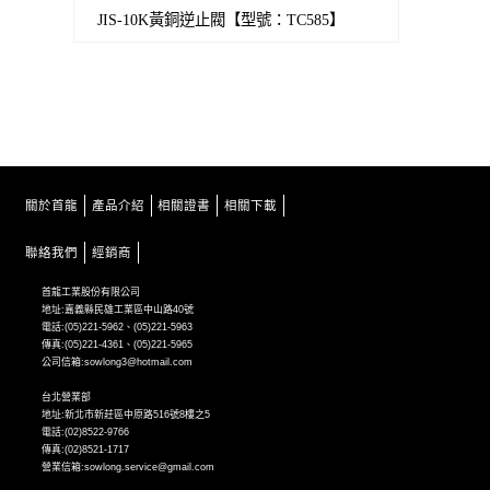
JIS-10K黃銅逆止閥【型號：TC585】
關於首龍
產品介紹
相關證書
相關下載
聯絡我們
經銷商
首龍工業股份有限公司
地址:嘉義縣民雄工業區中山路40號
電話:(05)221-5962、(05)221-5963
傳真:(05)221-4361、(05)221-5965
公司信箱:sowlong3@hotmail.com
台北營業部
地址:新北市新莊區中原路516號8樓之5
電話:(02)8522-9766
傳真:(02)8521-1717
營業信箱:sowlong.service@gmail.com