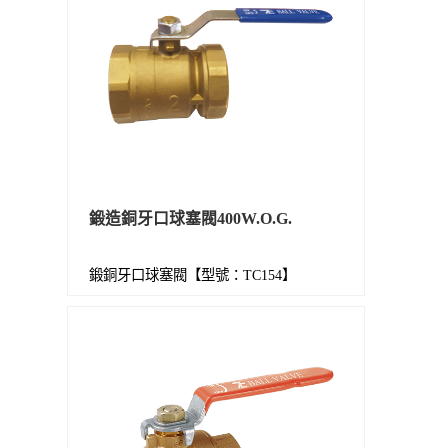
鍛造銅牙口球塞閥400W.O.G.
鍛銅牙口球塞閥【型號：TC154】