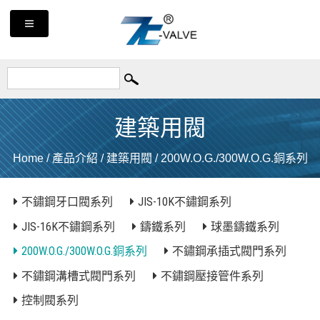
建築用閥
Home
/
產品介紹
/
建築用閥
/
200W.O.G./300W.O.G.銅系列
不鏽鋼牙口閥系列
JIS-10K不鏽鋼系列
JIS-16K不鏽鋼系列
鑄鐵系列
球墨鑄鐵系列
200W.O.G./300W.O.G.銅系列
不鏽鋼承插式閥門系列
不鏽鋼溝槽式閥門系列
不鏽鋼壓接管件系列
控制閥系列