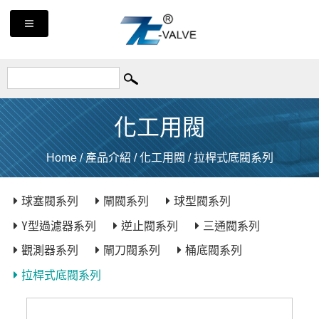
化工用閥
Home
/
產品介紹
/
化工用閥
/
拉桿式底閥系列
球塞閥系列
閘閥系列
球型閥系列
Y型過濾器系列
逆止閥系列
三通閥系列
觀測器系列
閘刀閥系列
桶底閥系列
拉桿式底閥系列