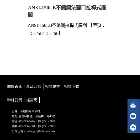
ANSI-150LB不鏽鋼法蘭口拉桿式底
閥
ANSI-150LB不鏽鋼拉桿式底閥 【型號：
TC525F/TC526F】
關於首龍
產品介紹
相關證書
相關下載
聯絡我們
經銷商
首龍工業股份有限公司
地址:嘉義縣民雄工業區中山路40號
電話:(05)221-5962、(05)221-5963
傳真:(05)221-4361、(05)221-5965
公司信箱:sowlong3@hotmail.com