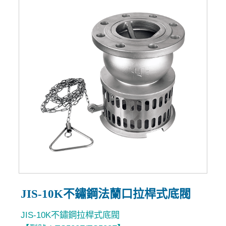
JIS-10K不鏽鋼法蘭口拉桿式底閥
JIS-10K不鏽鋼拉桿式底閥