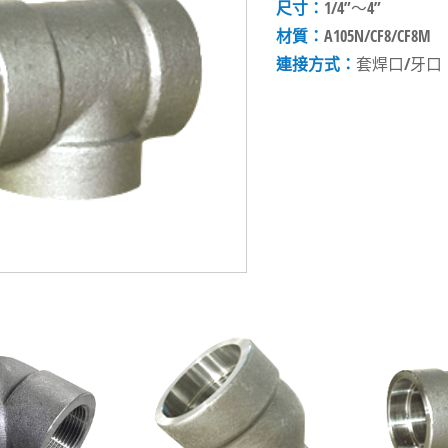
尺寸：
1/4”～4”
材質：
A105N/CF8/CF8M
連接方式：
套焊口/牙口