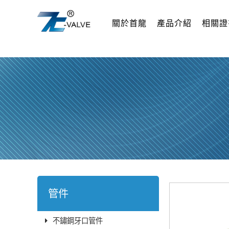
關於首龍
產品介紹
相關證
管件
不鏽鋼牙口管件