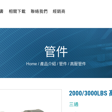
書
相關下載
聯絡我們
經銷商
管件
Home
/
產品介紹
/
管件
/
高壓管件
2000/3000LB
三通